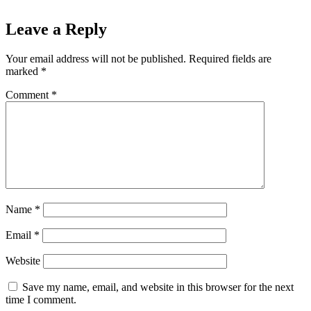
Leave a Reply
Your email address will not be published.
Required fields are
marked
*
Comment
*
Name
*
Email
*
Website
Save my name, email, and website in this browser for the next
time I comment.