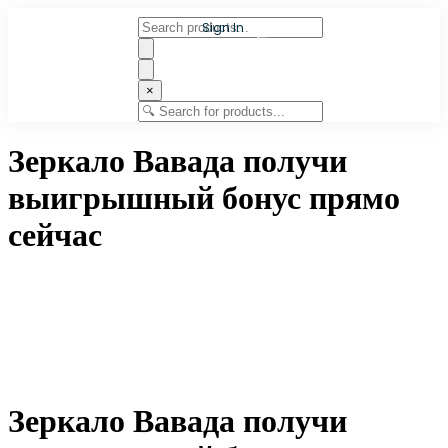
Sign In
×
Зеркало Вавада получи
выигрышный бонус прямо
сейчас
Зеркало Вавада получи