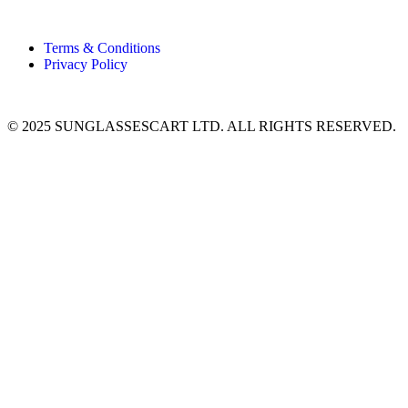
Terms & Conditions
Privacy Policy
© 2025 SUNGLASSESCART LTD. ALL RIGHTS RESERVED.