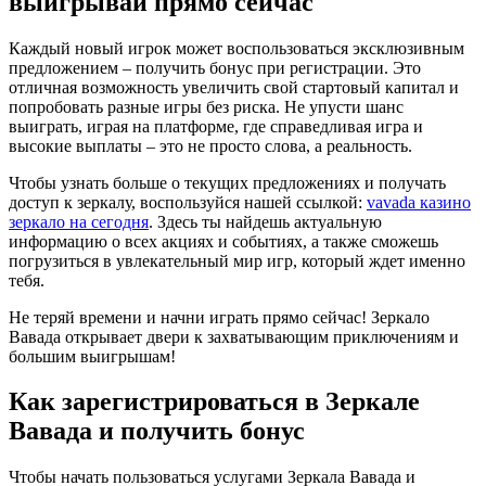
выигрывай прямо сейчас
Каждый новый игрок может воспользоваться эксклюзивным
предложением – получить бонус при регистрации. Это
отличная возможность увеличить свой стартовый капитал и
попробовать разные игры без риска. Не упусти шанс
выиграть, играя на платформе, где справедливая игра и
высокие выплаты – это не просто слова, а реальность.
Чтобы узнать больше о текущих предложениях и получать
доступ к зеркалу, воспользуйся нашей ссылкой:
vavada казино
зеркало на сегодня
. Здесь ты найдешь актуальную
информацию о всех акциях и событиях, а также сможешь
погрузиться в увлекательный мир игр, который ждет именно
тебя.
Не теряй времени и начни играть прямо сейчас! Зеркало
Вавада открывает двери к захватывающим приключениям и
большим выигрышам!
Как зарегистрироваться в Зеркале
Вавада и получить бонус
Чтобы начать пользоваться услугами Зеркала Вавада и