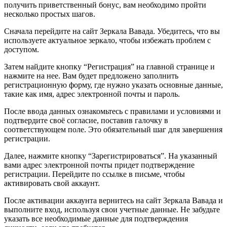
получить приветственный бонус, вам необходимо пройти
несколько простых шагов.
Сначала перейдите на сайт Зеркала Вавада. Убедитесь, что вы
используете актуальное зеркало, чтобы избежать проблем с
доступом.
Затем найдите кнопку “Регистрация” на главной странице и
нажмите на нее. Вам будет предложено заполнить
регистрационную форму, где нужно указать основные данные,
такие как имя, адрес электронной почты и пароль.
После ввода данных ознакомьтесь с правилами и условиями и
подтвердите своё согласие, поставив галочку в
соответствующем поле. Это обязательный шаг для завершения
регистрации.
Далее, нажмите кнопку “Зарегистрироваться”. На указанный
вами адрес электронной почты придет подтверждение
регистрации. Перейдите по ссылке в письме, чтобы
активировать свой аккаунт.
После активации аккаунта вернитесь на сайт Зеркала Вавада и
выполните вход, используя свои учетные данные. Не забудьте
указать все необходимые данные для подтверждения