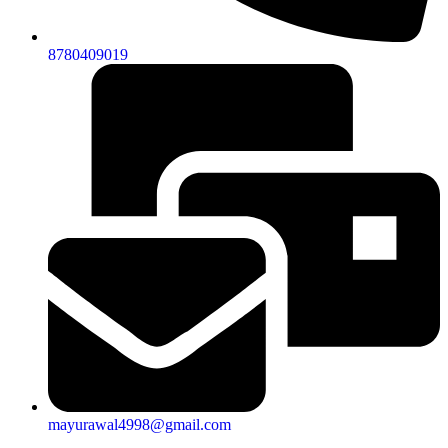
8780409019
mayurawal4998@gmail.com