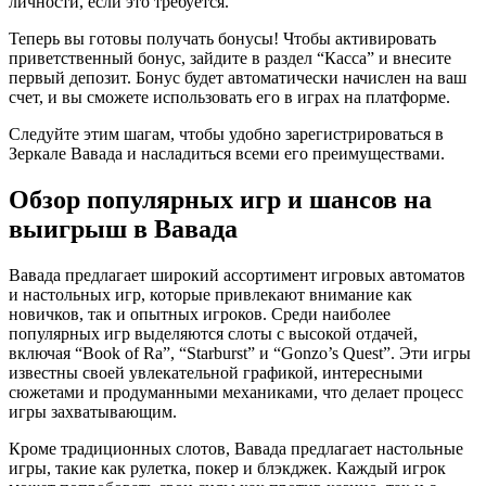
личности, если это требуется.
Теперь вы готовы получать бонусы! Чтобы активировать
приветственный бонус, зайдите в раздел “Касса” и внесите
первый депозит. Бонус будет автоматически начислен на ваш
счет, и вы сможете использовать его в играх на платформе.
Следуйте этим шагам, чтобы удобно зарегистрироваться в
Зеркале Вавада и насладиться всеми его преимуществами.
Обзор популярных игр и шансов на
выигрыш в Вавада
Вавада предлагает широкий ассортимент игровых автоматов
и настольных игр, которые привлекают внимание как
новичков, так и опытных игроков. Среди наиболее
популярных игр выделяются слоты с высокой отдачей,
включая “Book of Ra”, “Starburst” и “Gonzo’s Quest”. Эти игры
известны своей увлекательной графикой, интересными
сюжетами и продуманными механиками, что делает процесс
игры захватывающим.
Кроме традиционных слотов, Вавада предлагает настольные
игры, такие как рулетка, покер и блэкджек. Каждый игрок