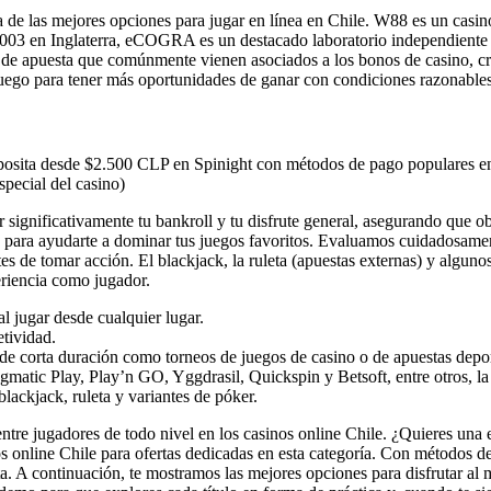
e las mejores opciones para jugar en línea en Chile. W88 es un casino 
003 en Inglaterra, eCOGRA es un destacado laboratorio independiente es
os de apuesta que comúnmente vienen asociados a los bonos de casino, c
juego para tener más oportunidades de ganar con condiciones razonables
posita desde $2.500 CLP en Spinight con métodos de pago populares 
pecial del casino)
ignificativamente tu bankroll y tu disfrute general, asegurando que obt
 para ayudarte a dominar tus juegos favoritos. Evaluamos cuidadosament
antes de tomar acción. El blackjack, la ruleta (apuestas externas) y algu
eriencia como jugador.
 jugar desde cualquier lugar.
etividad.
 corta duración como torneos de juegos de casino o de apuestas depor
atic Play, Play’n GO, Yggdrasil, Quickspin y Betsoft, entre otros, la
ackjack, ruleta y variantes de póker.
 entre jugadores de todo nivel en los casinos online Chile. ¿Quieres una
os online Chile para ofertas dedicadas en esta categoría. Con métodos 
ta. A continuación, te mostramos las mejores opciones para disfrutar al