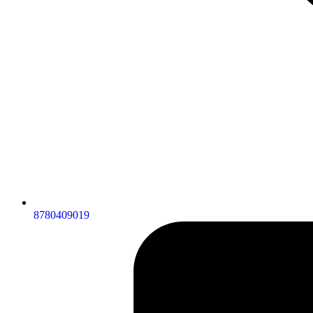
8780409019