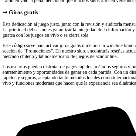
También vale la pena mencionar que muchos sitios ofrecen versiones de
⇢ Giros gratis
Esta dedicación al juego justo, junto con la revisión y auditoría men
La prioridad del casino es garantizar la integridad de la información
guatea con los juegos en vivo o se cierra sola.
Este código sirve para activar giros gratis o mejorar tu winchile bon
sección de “Promociones”. En nuestro sitio, encontrarás reseñas actual
mercado chileno y latinoamericano de juegos de azar online.
Los usuarios pueden disfrutar de pagos rápidos, métodos seguros y p
entretenimiento y oportunidades de ganar en cada partida. Con un dis
rápidos y seguros, aceptando tanto métodos locales como internacion
vivo y funciones modernas que hacen que la experiencia sea dinámica 