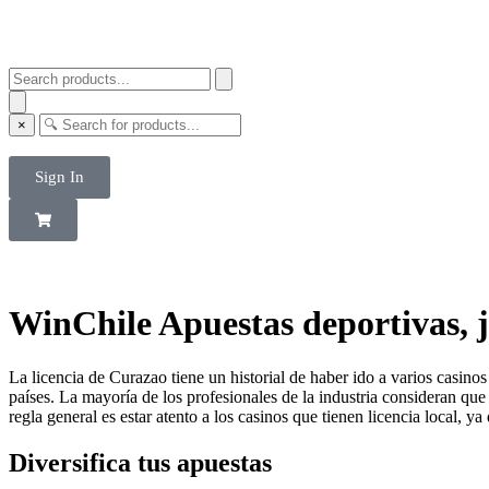
×
Sign In
WinChile Apuestas deportivas, j
La licencia de Curazao tiene un historial de haber ido a varios casino
países. La mayoría de los profesionales de la industria consideran que
regla general es estar atento a los casinos que tienen licencia local, y
Diversifica tus apuestas