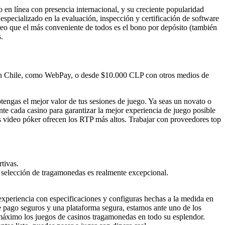
en línea con presencia internacional, y su creciente popularidad
pecializado en la evaluación, inspección y certificación de software
reo que el más conveniente de todos es el bono por depósito (también
.
en Chile, como WebPay, o desde $10.000 CLP con otros medios de
engas el mejor valor de tus sesiones de juego. Ya seas un novato o
e cada casino para garantizar la mejor experiencia de juego posible
nos video póker ofrecen los RTP más altos. Trabajar con proveedores top
tivas.
 selección de tragamonedas es realmente excepcional.
 experiencia con especificaciones y configuras hechas a la medida en
de pago seguros y una plataforma segura, estamos ante uno de los
 máximo los juegos de casinos tragamonedas en todo su esplendor.