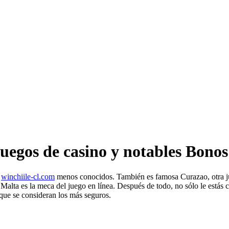
uegos de casino y notables Bonos
s
winchiile-cl.com
menos conocidos. También es famosa Curazao, otra juri
 Malta es la meca del juego en línea. Después de todo, no sólo le estás 
a que se consideran los más seguros.