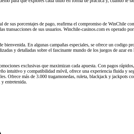
mo para que explores cada título en forma de práctica y, cuando te sient
sual de sus porcentajes de pago, reafirma el compromiso de WinChile co
 y las transacciones de sus usuarios. Winchile-casinos.com es operado po
o de bienvenida. En algunas campañas especiales, se ofrece un codigo pr
izadas y detalladas sobre el fascinante mundo de los juegos de azar en l
romociones exclusivas que maximizan cada apuesta. Con pagos rápidos,
eño intuitivo y compatibilidad móvil, ofrece una experiencia fluida y
ales. Ofrece más de 3.000 tragamonedas, ruleta, blackjack y jackpots c
y entretenida.