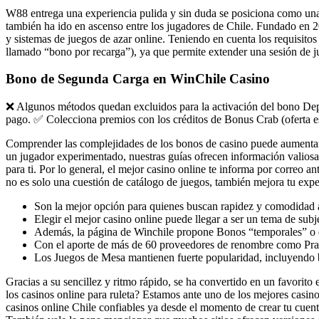
W88 entrega una experiencia pulida y sin duda se posiciona como una d
también ha ido en ascenso entre los jugadores de Chile. Fundado en 2
y sistemas de juegos de azar online. Teniendo en cuenta los requisit
llamado “bono por recarga”), ya que permite extender una sesión de 
Bono de Segunda Carga en WinChile Casino
❌ Algunos métodos quedan excluidos para la activación del bono De
pago. ✅ Colecciona premios con los créditos de Bonus Crab (oferta es
Comprender las complejidades de los bonos de casino puede aumentar s
un jugador experimentado, nuestras guías ofrecen información valiosa
para ti. Por lo general, el mejor casino online te informa por correo 
no es solo una cuestión de catálogo de juegos, también mejora tu exp
Son la mejor opción para quienes buscan rapidez y comodidad al
Elegir el mejor casino online puede llegar a ser un tema de subj
Además, la página de Winchile propone Bonos “temporales” o de
Con el aporte de más de 60 proveedores de renombre como Pragm
Los Juegos de Mesa mantienen fuerte popularidad, incluyendo bl
Gracias a su sencillez y ritmo rápido, se ha convertido en un favorito
los casinos online para ruleta? Estamos ante uno de los mejores casin
casinos online Chile confiables ya desde el momento de crear tu cuen