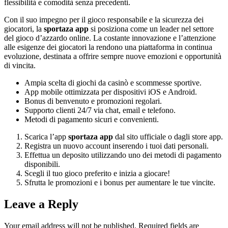
flessibilità e comodità senza precedenti.
Con il suo impegno per il gioco responsabile e la sicurezza dei
giocatori, la
sportaza app
si posiziona come un leader nel settore
del gioco d’azzardo online. La costante innovazione e l’attenzione
alle esigenze dei giocatori la rendono una piattaforma in continua
evoluzione, destinata a offrire sempre nuove emozioni e opportunità
di vincita.
Ampia scelta di giochi da casinò e scommesse sportive.
App mobile ottimizzata per dispositivi iOS e Android.
Bonus di benvenuto e promozioni regolari.
Supporto clienti 24/7 via chat, email e telefono.
Metodi di pagamento sicuri e convenienti.
Scarica l’app
sportaza app
dal sito ufficiale o dagli store app.
Registra un nuovo account inserendo i tuoi dati personali.
Effettua un deposito utilizzando uno dei metodi di pagamento
disponibili.
Scegli il tuo gioco preferito e inizia a giocare!
Sfrutta le promozioni e i bonus per aumentare le tue vincite.
Leave a Reply
Your email address will not be published.
Required fields are