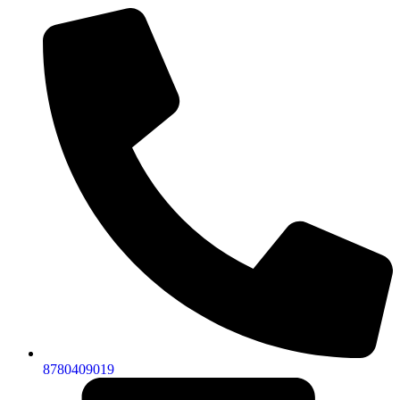
8780409019