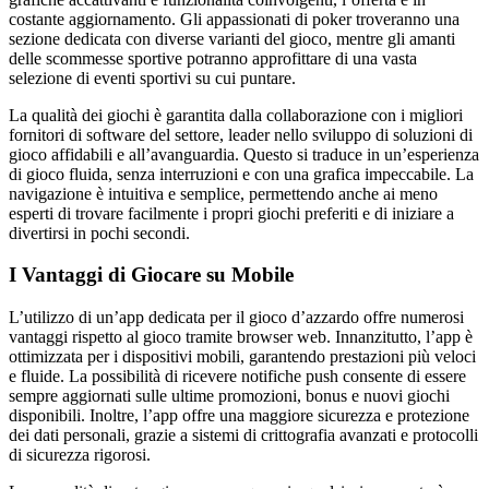
costante aggiornamento. Gli appassionati di poker troveranno una
sezione dedicata con diverse varianti del gioco, mentre gli amanti
delle scommesse sportive potranno approfittare di una vasta
selezione di eventi sportivi su cui puntare.
La qualità dei giochi è garantita dalla collaborazione con i migliori
fornitori di software del settore, leader nello sviluppo di soluzioni di
gioco affidabili e all’avanguardia. Questo si traduce in un’esperienza
di gioco fluida, senza interruzioni e con una grafica impeccabile. La
navigazione è intuitiva e semplice, permettendo anche ai meno
esperti di trovare facilmente i propri giochi preferiti e di iniziare a
divertirsi in pochi secondi.
I Vantaggi di Giocare su Mobile
L’utilizzo di un’app dedicata per il gioco d’azzardo offre numerosi
vantaggi rispetto al gioco tramite browser web. Innanzitutto, l’app è
ottimizzata per i dispositivi mobili, garantendo prestazioni più veloci
e fluide. La possibilità di ricevere notifiche push consente di essere
sempre aggiornati sulle ultime promozioni, bonus e nuovi giochi
disponibili. Inoltre, l’app offre una maggiore sicurezza e protezione
dei dati personali, grazie a sistemi di crittografia avanzati e protocolli
di sicurezza rigorosi.