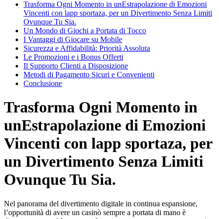
Trasforma Ogni Momento in unEstrapolazione di Emozioni
Vincenti con lapp sportaza, per un Divertimento Senza Limiti
Ovunque Tu Sia.
Un Mondo di Giochi a Portata di Tocco
I Vantaggi di Giocare su Mobile
Sicurezza e Affidabilità: Priorità Assoluta
Le Promozioni e i Bonus Offerti
Il Supporto Clienti a Disposizione
Metodi di Pagamento Sicuri e Convenienti
Conclusione
Trasforma Ogni Momento in
unEstrapolazione di Emozioni
Vincenti con lapp sportaza, per
un Divertimento Senza Limiti
Ovunque Tu Sia.
Nel panorama del divertimento digitale in continua espansione,
l’opportunità di avere un casinò sempre a portata di mano è