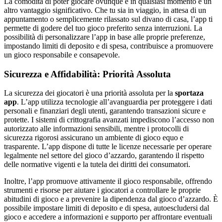
La comodità di poter giocare ovunque e in qualsiasi momento è un
altro vantaggio significativo. Che tu sia in viaggio, in attesa di un
appuntamento o semplicemente rilassato sul divano di casa, l’app ti
permette di godere del tuo gioco preferito senza interruzioni. La
possibilità di personalizzare l’app in base alle proprie preferenze,
impostando limiti di deposito e di spesa, contribuisce a promuovere
un gioco responsabile e consapevole.
Sicurezza e Affidabilità: Priorità Assoluta
La sicurezza dei giocatori è una priorità assoluta per la
sportaza
app
. L’app utilizza tecnologie all’avanguardia per proteggere i dati
personali e finanziari degli utenti, garantendo transazioni sicure e
protette. I sistemi di crittografia avanzati impediscono l’accesso non
autorizzato alle informazioni sensibili, mentre i protocolli di
sicurezza rigorosi assicurano un ambiente di gioco equo e
trasparente. L’app dispone di tutte le licenze necessarie per operare
legalmente nel settore del gioco d’azzardo, garantendo il rispetto
delle normative vigenti e la tutela dei diritti dei consumatori.
Inoltre, l’app promuove attivamente il gioco responsabile, offrendo
strumenti e risorse per aiutare i giocatori a controllare le proprie
abitudini di gioco e a prevenire la dipendenza dal gioco d’azzardo. È
possibile impostare limiti di deposito e di spesa, autoescludersi dal
gioco e accedere a informazioni e supporto per affrontare eventuali