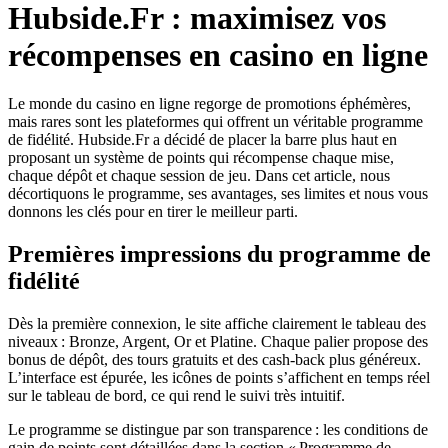
Hubside.Fr : maximisez vos
récompenses en casino en ligne
Le monde du casino en ligne regorge de promotions éphémères,
mais rares sont les plateformes qui offrent un véritable programme
de fidélité. Hubside.Fr a décidé de placer la barre plus haut en
proposant un système de points qui récompense chaque mise,
chaque dépôt et chaque session de jeu. Dans cet article, nous
décortiquons le programme, ses avantages, ses limites et nous vous
donnons les clés pour en tirer le meilleur parti.
Premières impressions du programme de
fidélité
Dès la première connexion, le site affiche clairement le tableau des
niveaux : Bronze, Argent, Or et Platine. Chaque palier propose des
bonus de dépôt, des tours gratuits et des cash‑back plus généreux.
L’interface est épurée, les icônes de points s’affichent en temps réel
sur le tableau de bord, ce qui rend le suivi très intuitif.
Le programme se distingue par son transparence : les conditions de
gain de points sont détaillées dans la section « Programme de