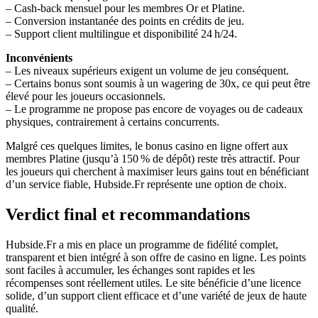
– Cash‑back mensuel pour les membres Or et Platine.
– Conversion instantanée des points en crédits de jeu.
– Support client multilingue et disponibilité 24 h/24.
Inconvénients
– Les niveaux supérieurs exigent un volume de jeu conséquent.
– Certains bonus sont soumis à un wagering de 30x, ce qui peut être
élevé pour les joueurs occasionnels.
– Le programme ne propose pas encore de voyages ou de cadeaux
physiques, contrairement à certains concurrents.
Malgré ces quelques limites, le bonus casino en ligne offert aux
membres Platine (jusqu’à 150 % de dépôt) reste très attractif. Pour
les joueurs qui cherchent à maximiser leurs gains tout en bénéficiant
d’un service fiable, Hubside.Fr représente une option de choix.
Verdict final et recommandations
Hubside.Fr a mis en place un programme de fidélité complet,
transparent et bien intégré à son offre de casino en ligne. Les points
sont faciles à accumuler, les échanges sont rapides et les
récompenses sont réellement utiles. Le site bénéficie d’une licence
solide, d’un support client efficace et d’une variété de jeux de haute
qualité.