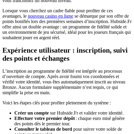
vous franchissez un nouveau niveau.
Lorsque vous cherchez un cadre fiable pour profiter de ces
avantages, le
nouveau casino en ligne
se démarque par son offre de
points bonifiés lors des premières semaines d’inscription. Hubside.Fr
offre ainsi un double avantage : un programme de fidélité solide et
un environnement de jeu sécurisé, idéal pour les joueurs français qui
souhaitent jouer en argent réel.
Expérience utilisateur : inscription, suivi
des points et échanges
L’inscription au programme de fidélité est intégrée au processus
d’ouverture de compte. Après avoir fourni vos coordonnées et
vérifié votre identité, vous êtes automatiquement inscrit au niveau
Bronze. Aucun formulaire supplémentaire n’est requis, ce qui
simplifie la prise en main.
Voici les étapes clés pour profiter pleinement du système :
Créer un compte
sur Hubside.Fr et valider votre identité.
Effectuer votre premier dépôt
: chaque euro misé génère
des points dès le premier tour.
Consulter le tableau de bord
pour suivre votre solde de