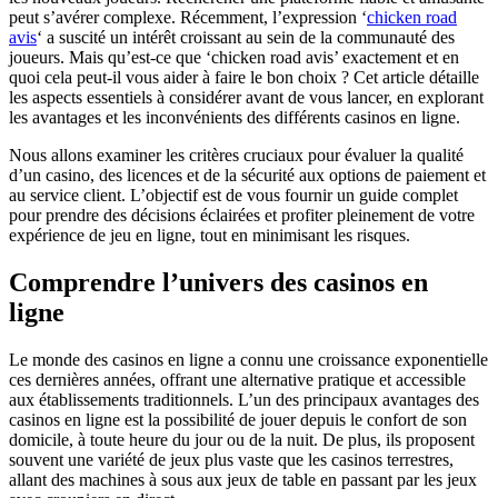
peut s’avérer complexe. Récemment, l’expression ‘
chicken road
avis
‘ a suscité un intérêt croissant au sein de la communauté des
joueurs. Mais qu’est-ce que ‘chicken road avis’ exactement et en
quoi cela peut-il vous aider à faire le bon choix ? Cet article détaille
les aspects essentiels à considérer avant de vous lancer, en explorant
les avantages et les inconvénients des différents casinos en ligne.
Nous allons examiner les critères cruciaux pour évaluer la qualité
d’un casino, des licences et de la sécurité aux options de paiement et
au service client. L’objectif est de vous fournir un guide complet
pour prendre des décisions éclairées et profiter pleinement de votre
expérience de jeu en ligne, tout en minimisant les risques.
Comprendre l’univers des casinos en
ligne
Le monde des casinos en ligne a connu une croissance exponentielle
ces dernières années, offrant une alternative pratique et accessible
aux établissements traditionnels. L’un des principaux avantages des
casinos en ligne est la possibilité de jouer depuis le confort de son
domicile, à toute heure du jour ou de la nuit. De plus, ils proposent
souvent une variété de jeux plus vaste que les casinos terrestres,
allant des machines à sous aux jeux de table en passant par les jeux