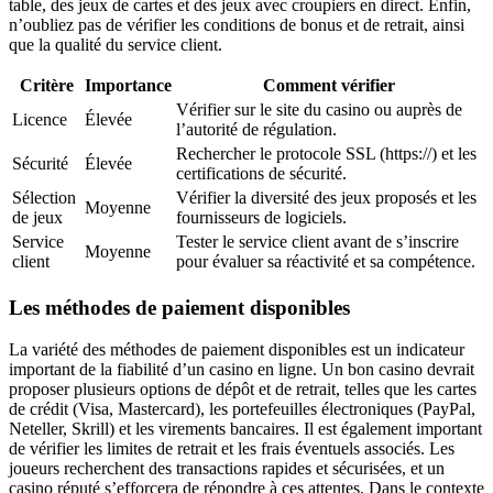
table, des jeux de cartes et des jeux avec croupiers en direct. Enfin,
n’oubliez pas de vérifier les conditions de bonus et de retrait, ainsi
que la qualité du service client.
Critère
Importance
Comment vérifier
Vérifier sur le site du casino ou auprès de
Licence
Élevée
l’autorité de régulation.
Rechercher le protocole SSL (https://) et les
Sécurité
Élevée
certifications de sécurité.
Sélection
Vérifier la diversité des jeux proposés et les
Moyenne
de jeux
fournisseurs de logiciels.
Service
Tester le service client avant de s’inscrire
Moyenne
client
pour évaluer sa réactivité et sa compétence.
Les méthodes de paiement disponibles
La variété des méthodes de paiement disponibles est un indicateur
important de la fiabilité d’un casino en ligne. Un bon casino devrait
proposer plusieurs options de dépôt et de retrait, telles que les cartes
de crédit (Visa, Mastercard), les portefeuilles électroniques (PayPal,
Neteller, Skrill) et les virements bancaires. Il est également important
de vérifier les limites de retrait et les frais éventuels associés. Les
joueurs recherchent des transactions rapides et sécurisées, et un
casino réputé s’efforcera de répondre à ces attentes. Dans le contexte