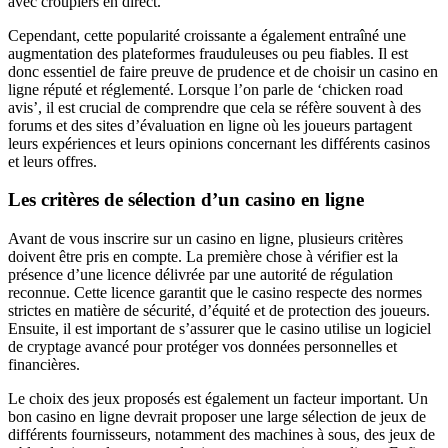
avec croupiers en direct.
Cependant, cette popularité croissante a également entraîné une
augmentation des plateformes frauduleuses ou peu fiables. Il est
donc essentiel de faire preuve de prudence et de choisir un casino en
ligne réputé et réglementé. Lorsque l’on parle de ‘chicken road
avis’, il est crucial de comprendre que cela se réfère souvent à des
forums et des sites d’évaluation en ligne où les joueurs partagent
leurs expériences et leurs opinions concernant les différents casinos
et leurs offres.
Les critères de sélection d’un casino en ligne
Avant de vous inscrire sur un casino en ligne, plusieurs critères
doivent être pris en compte. La première chose à vérifier est la
présence d’une licence délivrée par une autorité de régulation
reconnue. Cette licence garantit que le casino respecte des normes
strictes en matière de sécurité, d’équité et de protection des joueurs.
Ensuite, il est important de s’assurer que le casino utilise un logiciel
de cryptage avancé pour protéger vos données personnelles et
financières.
Le choix des jeux proposés est également un facteur important. Un
bon casino en ligne devrait proposer une large sélection de jeux de
différents fournisseurs, notamment des machines à sous, des jeux de