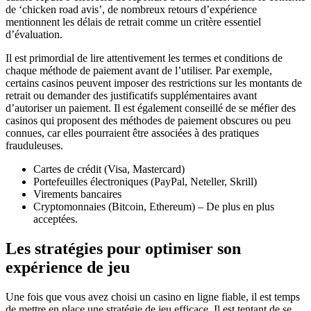
de ‘chicken road avis’, de nombreux retours d’expérience
mentionnent les délais de retrait comme un critère essentiel
d’évaluation.
Il est primordial de lire attentivement les termes et conditions de
chaque méthode de paiement avant de l’utiliser. Par exemple,
certains casinos peuvent imposer des restrictions sur les montants de
retrait ou demander des justificatifs supplémentaires avant
d’autoriser un paiement. Il est également conseillé de se méfier des
casinos qui proposent des méthodes de paiement obscures ou peu
connues, car elles pourraient être associées à des pratiques
frauduleuses.
Cartes de crédit (Visa, Mastercard)
Portefeuilles électroniques (PayPal, Neteller, Skrill)
Virements bancaires
Cryptomonnaies (Bitcoin, Ethereum) – De plus en plus
acceptées.
Les stratégies pour optimiser son
expérience de jeu
Une fois que vous avez choisi un casino en ligne fiable, il est temps
de mettre en place une stratégie de jeu efficace. Il est tentant de se