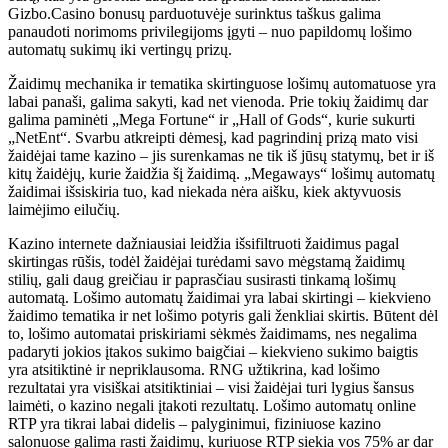
Gizbo.Casino bonusų parduotuvėje surinktus taškus galima
panaudoti norimoms privilegijoms įgyti – nuo papildomų lošimo
automatų sukimų iki vertingų prizų.
Žaidimų mechanika ir tematika skirtinguose lošimų automatuose yra
labai panaši, galima sakyti, kad net vienoda. Prie tokių žaidimų dar
galima paminėti „Mega Fortune“ ir „Hall of Gods“, kurie sukurti
„NetEnt“. Svarbu atkreipti dėmesį, kad pagrindinį prizą mato visi
žaidėjai tame kazino – jis surenkamas ne tik iš jūsų statymų, bet ir iš
kitų žaidėjų, kurie žaidžia šį žaidimą. „Megaways“ lošimų automatų
žaidimai išsiskiria tuo, kad niekada nėra aišku, kiek aktyvuosis
laimėjimo eilučių.
Kazino internete dažniausiai leidžia išsifiltruoti žaidimus pagal
skirtingas rūšis, todėl žaidėjai turėdami savo mėgstamą žaidimų
stilių, gali daug greičiau ir paprasčiau susirasti tinkamą lošimų
automatą. Lošimo automatų žaidimai yra labai skirtingi – kiekvieno
žaidimo tematika ir net lošimo potyris gali ženkliai skirtis. Būtent dėl
to, lošimo automatai priskiriami sėkmės žaidimams, nes negalima
padaryti jokios įtakos sukimo baigčiai – kiekvieno sukimo baigtis
yra atsitiktinė ir nepriklausoma. RNG užtikrina, kad lošimo
rezultatai yra visiškai atsitiktiniai – visi žaidėjai turi lygius šansus
laimėti, o kazino negali įtakoti rezultatų. Lošimo automatų online
RTP yra tikrai labai didelis – palyginimui, fiziniuose kazino
salonuose galima rasti žaidimų, kuriuose RTP siekia vos 75% ar dar