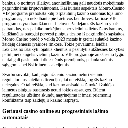
bankus, o norintys išlaikyti anonimiškumą gali naudotis mokėjimais
pagrindinėmis kriptovaliutomis. Kai kuriais aspektais Monro.Casino
VIP programa pranoksta kitų tarptautinių kazino siūlomas lojalumo
programas, jau nekalbant apie Lietuvos bendroves, kuriose VIP
programos yra draudžiamos. Lietuvos žaidėjams šis kazino ypač
patrauklus, nes palaiko mokėjimus per vietinius lietuviškus bankus,
leidžiančius patogiai pervesti pinigus tiesiog iš pagrindinės sąskaitos.
Monro.Casino pradėjo veiklą 2023 metais ir greitai sulaukė kazino
žaidėjų dėmesio įvairiose rinkose. Tokie privalumai leidžia
Lex.Casino išlaikyti lojalius klientus ir pasiūlyti aukštesnės kokybės
patirtį nei daugelis vietinių kazino. VIP programoje aukštesnio lygio
nariai gali pasinaudoti didesnėmis premijomis, palankesnėmis
sąlygomis bei išskirtinėmis akcijomis.
Svarbu suvokti, kad jeigu užsienio kazino neturi vietinio
reguliatoriaus suteiktos licencijos, tai nereiškia, jog šis kazino
nelegalus. O tai reiškia, kad kazino atsisakius išmokėti žaidėjo
laimėtus pinigus pastarasis neturi jokios apsaugos. Būtent
reguliuotojas užsiima skundų nagrinėjimu ir imasi priemonių
konfliktams tarp žaidėjų ir kazino išspręsti.
Geriausi casino online su progresiniais lošimo
automatais