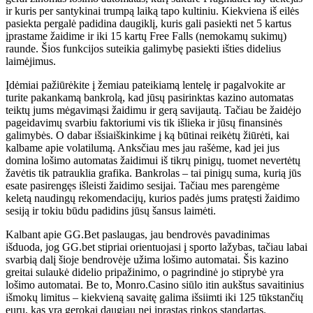
ir kuris per santykinai trumpą laiką tapo kultiniu. Kiekviena iš eilės
pasiekta pergalė padidina daugiklį, kuris gali pasiekti net 5 kartus
įprastame žaidime ir iki 15 kartų Free Falls (nemokamų sukimų)
raunde. Šios funkcijos suteikia galimybę pasiekti išties didelius
laimėjimus.
Įdėmiai pažiūrėkite į žemiau pateikiamą lentelę ir pagalvokite ar
turite pakankamą bankrolą, kad jūsų pasirinktas kazino automatas
teiktų jums mėgavimąsi žaidimu ir gerą savijautą. Tačiau be žaidėjo
pageidavimų svarbiu faktoriumi vis tik išlieka ir jūsų finansinės
galimybės. O dabar išsiaiškinkime į ką būtinai reikėtų žiūrėti, kai
kalbame apie volatilumą. Anksčiau mes jau rašėme, kad jei jus
domina lošimo automatas žaidimui iš tikrų pinigų, tuomet nevertėtų
žavėtis tik patrauklia grafika. Bankrolas – tai pinigų suma, kurią jūs
esate pasirengęs išleisti žaidimo sesijai. Tačiau mes parengėme
keletą naudingų rekomendacijų, kurios padės jums pratęsti žaidimo
sesiją ir tokiu būdu padidins jūsų šansus laimėti.
Kalbant apie GG.Bet paslaugas, jau bendrovės pavadinimas
išduoda, jog GG.bet stipriai orientuojasi į sporto lažybas, tačiau labai
svarbią dalį šioje bendrovėje užima lošimo automatai. Šis kazino
greitai sulaukė didelio pripažinimo, o pagrindinė jo stiprybė yra
lošimo automatai. Be to, Monro.Casino siūlo itin aukštus savaitinius
išmokų limitus – kiekvieną savaitę galima išsiimti iki 125 tūkstančių
eurų, kas yra gerokai daugiau nei įprastas rinkos standartas.