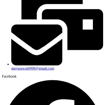
mayurawal4998@gmail.com
Facebook