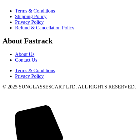
Terms & Conditions
Shipping Policy
Privacy Policy
Refund & Cancellation Policy
About Fastrack
About Us
Contact Us
Terms & Conditions
Privacy Policy
© 2025 SUNGLASSESCART LTD. ALL RIGHTS RESERVED.