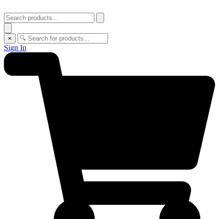
×
Sign In