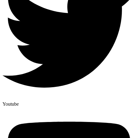
Youtube