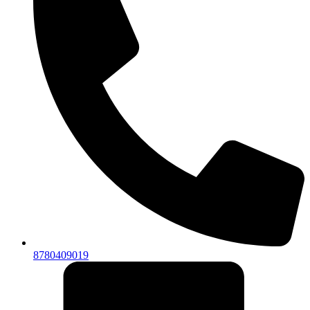
8780409019