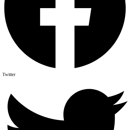
Twitter