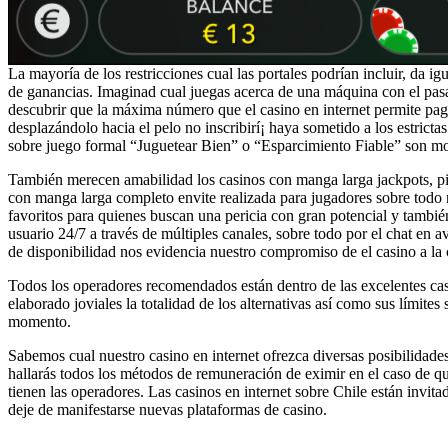
La mayoría de los restricciones cual las portales podrían incluir, da ig
de ganancias. Imaginad cual juegas acerca de una máquina con el pasar 
descubrir que la máxima número que el casino en internet permite pa
desplazándolo hacia el pelo no inscribirí¡ haya sometido a los estrictas
sobre juego formal “Juguetear Bien” o “Esparcimiento Fiable” son mo
También merecen amabilidad los casinos con manga larga jackpots, pi
con manga larga completo envite realizada para jugadores sobre todo n
favoritos para quienes buscan una pericia con gran potencial y también
usuario 24/7 a través de múltiples canales, sobre todo por el chat en 
de disponibilidad nos evidencia nuestro compromiso de el casino a la 
Todos los operadores recomendados están dentro de las excelentes cas
elaborado joviales la totalidad de los alternativas así­ como sus límit
momento.
Sabemos cual nuestro casino en internet ofrezca diversas posibilidade
hallarás todos los métodos de remuneración de eximir en el caso de q
tienen las operadores. Las casinos en internet sobre Chile están invita
deje de manifestarse nuevas plataformas de casino.