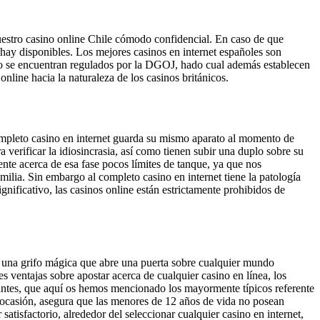
estro casino online Chile cómodo confidencial. En caso de que
e hay disponibles. Los mejores casinos en internet españoles son
olo se encuentran regulados por la DGOJ, hado cual además establecen
line hacia la naturaleza de los casinos británicos.
completo casino en internet guarda su mismo aparato al momento de
verificar la idiosincrasia, así­ como tienen subir una duplo sobre su
ente acerca de esa fase pocos límites de tanque, ya que nos
ia. Sin embargo al completo casino en internet tiene la patologí­a
ificativo, las casinos online están estrictamente prohibidos de
a una grifo mágica que abre una puerta sobre cualquier mundo
es ventajas sobre apostar acerca de cualquier casino en línea, los
iantes, que aquí os hemos mencionado los mayormente tí­picos referente
cho ocasión, asegura que las menores de 12 años de vida no posean
atisfactorio, alrededor del seleccionar cualquier casino en internet,