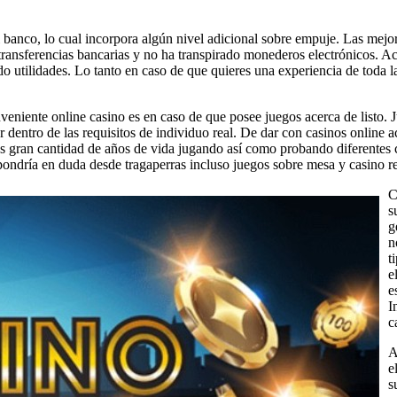
l banco, lo cual incorpora algún nivel adicional sobre empuje. Las mejo
ransferencias bancarias y no ha transpirado monederos electrónicos. Act
ado utilidades. Lo tanto en caso de que quieres una experiencia de toda
nveniente online casino es en caso de que posee juegos acerca de listo
llar dentro de las requisitos de individuo real. De dar con casinos onlin
an cantidad de años de vida jugando así­ como probando diferentes casi
pondrí­a en duda desde tragaperras incluso juegos sobre mesa y casino re
C
s
g
n
t
e
e
I
c
A
e
s