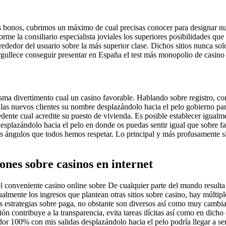
 bonos, cubrimos un máximo de cual precisas conocer para designar nu
orme la consiliario especialista joviales los superiores posibilidades qu
lrededor del usuario sobre la más superior clase. Dichos sitios nunca s
gullece conseguir presentar en España el test más monopolio de casino on
misma divertimento cual un casino favorable. Hablando sobre registro, 
 las nuevos clientes su nombre desplazándolo hacia el pelo gobierno para 
edente cual acredite su puesto de vivienda. Es posible establecer igualm
lazándolo hacia el pelo en donde os puedas sentir igual que sobre famil
 ángulos que todos hemos respetar. Lo principal y más profusamente sign
nes sobre casinos en internet
el conveniente casino online sobre De cualquier parte del mundo result
ualmente los ingresos que plantean otras sitios sobre casino, hay múltipl
más estrategias sobre paga, no obstante son diversos así­ como muy camb
ión contribuye a la transparencia, evita tareas ilícitas así­ como en di
r 100% con mis salidas desplazándolo hacia el pelo podrí­a llegar a ser s