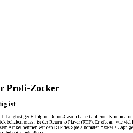
r Profi-Zocker
g ist
cht. Langfristiger Erfolg im Online-Casino basiert auf einer Kombination
 behalten musst, ist der Return to Player (RTP). Er gibt an, wie viel Pr
n diesem Artikel nehmen wir den RTP des Spielautomaten “Joker’s Cap” 
o beliebt ist wie dieser.