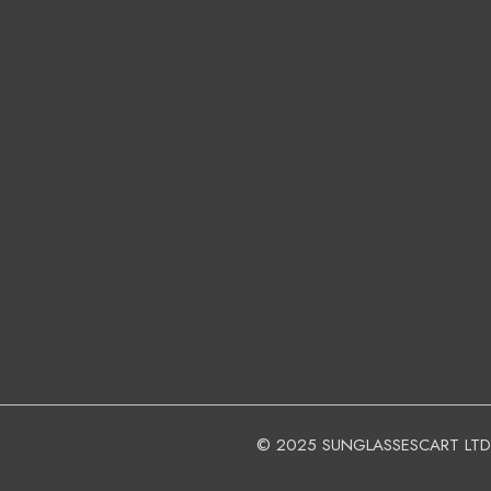
© 2025 SUNGLASSESCART LTD.