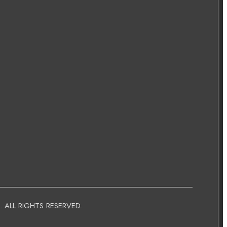
 ALL RIGHTS RESERVED.