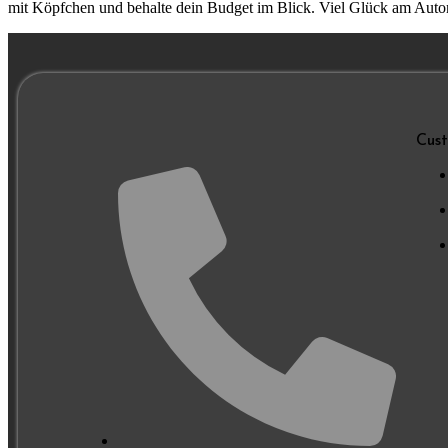
mit Köpfchen und behalte dein Budget im Blick. Viel Glück am Aut
Cus