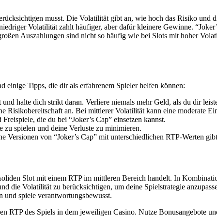
erücksichtigen musst. Die Volatilität gibt an, wie hoch das Risiko und d
niedriger Volatilität zahlt häufiger, aber dafür kleinere Gewinne. “Joker
ßen Auszahlungen sind nicht so häufig wie bei Slots mit hoher Volatilitä
 einige Tipps, die dir als erfahrenem Spieler helfen können:
d halte dich strikt daran. Verliere niemals mehr Geld, als du dir leist
 Risikobereitschaft an. Bei mittlerer Volatilität kann eine moderate Ei
reispiele, die du bei “Joker’s Cap” einsetzen kannst.
ge zu spielen und deine Verluste zu minimieren.
ne Versionen von “Joker’s Cap” mit unterschiedlichen RTP-Werten gibt 
liden Slot mit einem RTP im mittleren Bereich handelt. In Kombination 
P und die Volatilität zu berücksichtigen, um deine Spielstrategie anzup
en und spiele verantwortungsbewusst.
en RTP des Spiels in dem jeweiligen Casino. Nutze Bonusangebote und