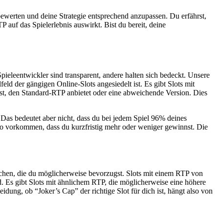
u bewerten und deine Strategie entsprechend anzupassen. Du erfährst,
P auf das Spielerlebnis auswirkt. Bist du bereit, deine
pieleentwickler sind transparent, andere halten sich bedeckt. Unsere
eld der gängigen Online-Slots angesiedelt ist. Es gibt Slots mit
elst, den Standard-RTP anbietet oder eine abweichende Version. Dies
Das bedeutet aber nicht, dass du bei jedem Spiel 96% deines
lso vorkommen, dass du kurzfristig mehr oder weniger gewinnst. Die
eichen, die du möglicherweise bevorzugst. Slots mit einem RTP von
ld. Es gibt Slots mit ähnlichem RTP, die möglicherweise eine höhere
dung, ob “Joker’s Cap” der richtige Slot für dich ist, hängt also von