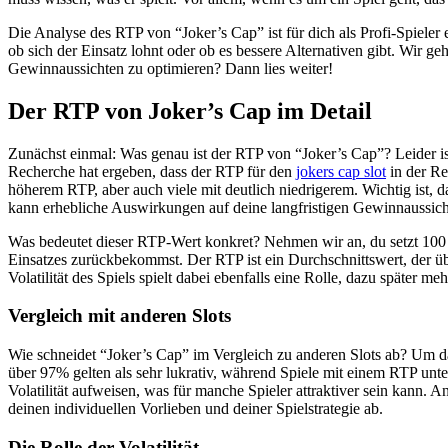
Die Analyse des RTP von “Joker’s Cap” ist für dich als Profi-Spieler 
ob sich der Einsatz lohnt oder ob es bessere Alternativen gibt. Wir ge
Gewinnaussichten zu optimieren? Dann lies weiter!
Der RTP von Joker’s Cap im Detail
Zunächst einmal: Was genau ist der RTP von “Joker’s Cap”? Leider ist 
Recherche hat ergeben, dass der RTP für den
jokers cap slot
in der Re
höherem RTP, aber auch viele mit deutlich niedrigerem. Wichtig ist, 
kann erhebliche Auswirkungen auf deine langfristigen Gewinnaussic
Was bedeutet dieser RTP-Wert konkret? Nehmen wir an, du setzt 100 
Einsatzes zurückbekommst. Der RTP ist ein Durchschnittswert, der üb
Volatilität des Spiels spielt dabei ebenfalls eine Rolle, dazu später meh
Vergleich mit anderen Slots
Wie schneidet “Joker’s Cap” im Vergleich zu anderen Slots ab? Um da
über 97% gelten als sehr lukrativ, während Spiele mit einem RTP unter
Volatilität aufweisen, was für manche Spieler attraktiver sein kann. 
deinen individuellen Vorlieben und deiner Spielstrategie ab.
Die Rolle der Volatilität