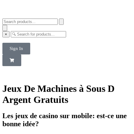
×
Sign In
Jeux De Machines à Sous D
Argent Gratuits
Les jeux de casino sur mobile: est-ce une
bonne idée?