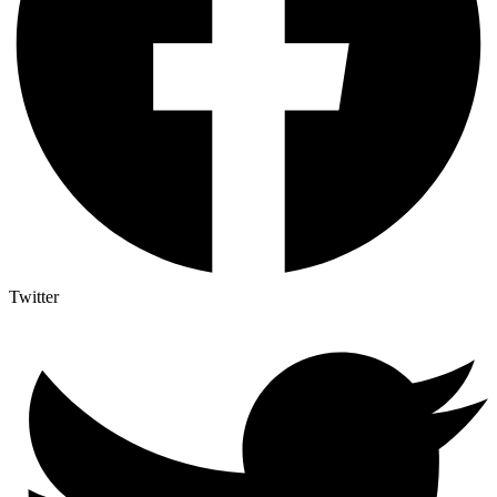
Twitter