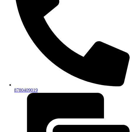
8780409019