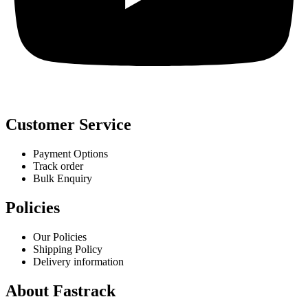
Customer Service
Payment Options
Track order
Bulk Enquiry
Policies
Our Policies
Shipping Policy
Delivery information
About Fastrack