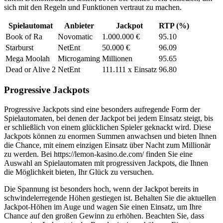
sich mit den Regeln und Funktionen vertraut zu machen.
Spielautomat
Anbieter
Jackpot
RTP (%)
Book of Ra
Novomatic
1.000.000 €
95.10
Starburst
NetEnt
50.000 €
96.09
Mega Moolah
Microgaming
Millionen
95.65
Dead or Alive 2
NetEnt
111.111 x Einsatz
96.80
Progressive Jackpots
Progressive Jackpots sind eine besonders aufregende Form der
Spielautomaten, bei denen der Jackpot bei jedem Einsatz steigt, bis
er schließlich von einem glücklichen Spieler geknackt wird. Diese
Jackpots können zu enormen Summen anwachsen und bieten Ihnen
die Chance, mit einem einzigen Einsatz über Nacht zum Millionär
zu werden. Bei https://lemon-kasino.de.com/ finden Sie eine
Auswahl an Spielautomaten mit progressiven Jackpots, die Ihnen
die Möglichkeit bieten, Ihr Glück zu versuchen.
Die Spannung ist besonders hoch, wenn der Jackpot bereits in
schwindelerregende Höhen gestiegen ist. Behalten Sie die aktuellen
Jackpot-Höhen im Auge und wagen Sie einen Einsatz, um Ihre
Chance auf den großen Gewinn zu erhöhen. Beachten Sie, dass