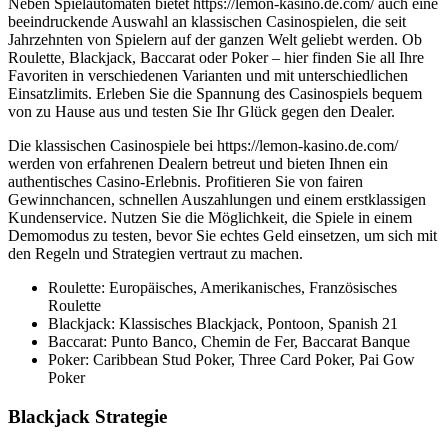
Neben Spielautomaten bietet https://lemon-kasino.de.com/ auch eine
beeindruckende Auswahl an klassischen Casinospielen, die seit
Jahrzehnten von Spielern auf der ganzen Welt geliebt werden. Ob
Roulette, Blackjack, Baccarat oder Poker – hier finden Sie all Ihre
Favoriten in verschiedenen Varianten und mit unterschiedlichen
Einsatzlimits. Erleben Sie die Spannung des Casinospiels bequem
von zu Hause aus und testen Sie Ihr Glück gegen den Dealer.
Die klassischen Casinospiele bei https://lemon-kasino.de.com/
werden von erfahrenen Dealern betreut und bieten Ihnen ein
authentisches Casino-Erlebnis. Profitieren Sie von fairen
Gewinnchancen, schnellen Auszahlungen und einem erstklassigen
Kundenservice. Nutzen Sie die Möglichkeit, die Spiele in einem
Demomodus zu testen, bevor Sie echtes Geld einsetzen, um sich mit
den Regeln und Strategien vertraut zu machen.
Roulette: Europäisches, Amerikanisches, Französisches
Roulette
Blackjack: Klassisches Blackjack, Pontoon, Spanish 21
Baccarat: Punto Banco, Chemin de Fer, Baccarat Banque
Poker: Caribbean Stud Poker, Three Card Poker, Pai Gow
Poker
Blackjack Strategie