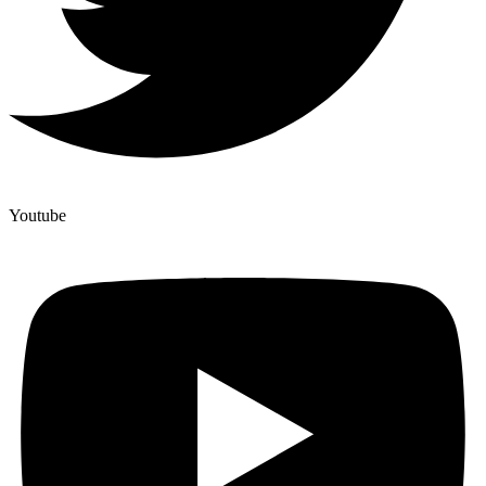
Youtube