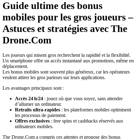
Guide ultime des bonus
mobiles pour les gros joueurs –
Astuces et stratégies avec The
Drone.Com
Les joueurs qui misent gros recherchent la rapidité et la flexibilité.
Un smartphone offre un accès instantané aux promotions, même en
déplacement.
Les bonus mobiles sont souvent plus généreux, car les opérateurs
veulent attirer les gros parieurs sur leurs applications.
Les avantages principaux sont :
Accès 24 h/24
: jouez où que vous soyez, sans attendre
d’allumer un ordinateur.
Retraits ultra‑rapides
: les plateformes mobiles optimisent
les processus de paiement.
Offres exclusives
: free spins et cashbacks réservés aux
utilisateurs mobiles.
The Drone.Com a compris ces attentes et propose des bonus