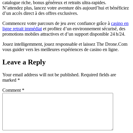
catalogue riche, bonus généreux et retraits ultra‑rapides.
N’attendez plus, lancez votre aventure dès aujourd’hui et bénéficiez
d’un accès direct à des offres exclusives.
Commencez votre parcours de jeu avec confiance grâce à
casino en
ligne retrait immédiat
et profitez d’un environnement sécurisé, des
promotions mobiles attractives et d’un support disponible 24 h/24.
Jouez intelligemment, jouez responsable et laissez The Drone.Com
vous guider vers les meilleures expériences de casino en ligne.
Leave a Reply
Your email address will not be published.
Required fields are
marked
*
Comment
*