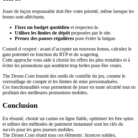
Jouer de façon responsable doit être votre priorité, même lorsque les
bonus sont alléchants.
Fixez un budget quotidien
et respectez‑le.
Utilisez les limites de dépôt
proposées par le site.
Prenez des pauses régulières
pour éviter la fatigue.
Conseil d »expert : avant d’accepter un nouveau bonus, calculez le
gain potentiel en fonction du RTP et du wagering.
Cette approche vous aide à choisir les offres les plus rentables et à
éviter les promotions qui semblent trop belles pour être vraies.
The Drone.Com fournit des outils de contrôle du jeu, comme le
verrouillage de compte et les limites de mise personnalisées.
Ces fonctionnalités vous permettent de jouer en toute sécurité tout en
profitant des meilleures promotions mobiles.
Conclusion
En résumé, choisir un casino en ligne fiable, optimiser les free spins
et utiliser des méthodes de paiement instantané sont les clés du
succès pour les gros joueurs mobiles.
The Drone.Com réunit tous ces éléments : licences solides,