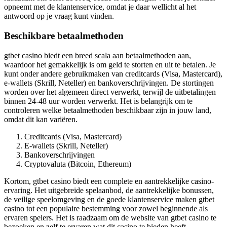
opneemt met de klantenservice, omdat je daar wellicht al het
antwoord op je vraag kunt vinden.
Beschikbare betaalmethoden
gtbet casino biedt een breed scala aan betaalmethoden aan,
waardoor het gemakkelijk is om geld te storten en uit te betalen. Je
kunt onder andere gebruikmaken van creditcards (Visa, Mastercard),
e-wallets (Skrill, Neteller) en bankoverschrijvingen. De stortingen
worden over het algemeen direct verwerkt, terwijl de uitbetalingen
binnen 24-48 uur worden verwerkt. Het is belangrijk om te
controleren welke betaalmethoden beschikbaar zijn in jouw land,
omdat dit kan variëren.
Creditcards (Visa, Mastercard)
E-wallets (Skrill, Neteller)
Bankoverschrijvingen
Cryptovaluta (Bitcoin, Ethereum)
Kortom, gtbet casino biedt een complete en aantrekkelijke casino-
ervaring. Het uitgebreide spelaanbod, de aantrekkelijke bonussen,
de veilige speelomgeving en de goede klantenservice maken gtbet
casino tot een populaire bestemming voor zowel beginnende als
ervaren spelers. Het is raadzaam om de website van gtbet casino te
bezoeken en zelf te ervaren wat dit casino te bieden heeft.