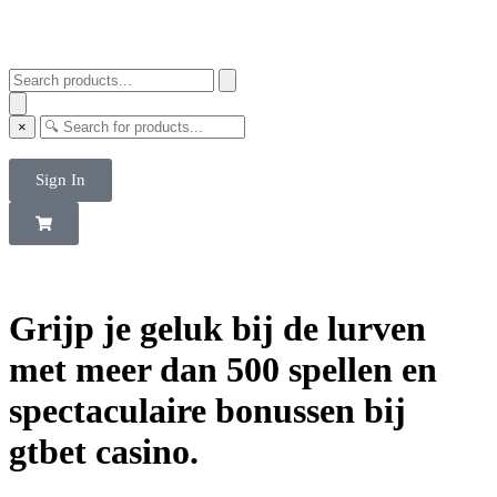
×
Sign In
Grijp je geluk bij de lurven
met meer dan 500 spellen en
spectaculaire bonussen bij
gtbet casino.