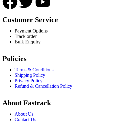
Customer Service
Payment Options
Track order
Bulk Enquiry
Policies
Terms & Conditions
Shipping Policy
Privacy Policy
Refund & Cancellation Policy
About Fastrack
About Us
Contact Us