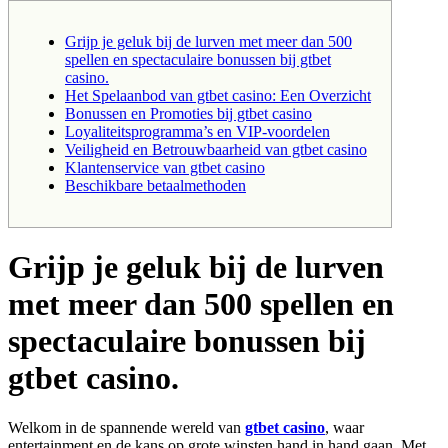
Grijp je geluk bij de lurven met meer dan 500
spellen en spectaculaire bonussen bij gtbet
casino.
Het Spelaanbod van gtbet casino: Een Overzicht
Bonussen en Promoties bij gtbet casino
Loyaliteitsprogramma’s en VIP-voordelen
Veiligheid en Betrouwbaarheid van gtbet casino
Klantenservice van gtbet casino
Beschikbare betaalmethoden
Grijp je geluk bij de lurven
met meer dan 500 spellen en
spectaculaire bonussen bij
gtbet casino.
Welkom in de spannende wereld van
gtbet casino
, waar
entertainment en de kans op grote winsten hand in hand gaan. Met