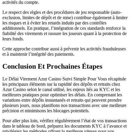
activités du compte.
Le respect des règles et des procédures de jeu responsable (auto-
exclusion, limites de dépôt et de mise) contribue également à limiter
les risques et à éviter les retards induits par des contrôles
additionnels. En pratique, l’intégration de ces standards renforce la
fiabilité des virements et rassure les joueurs quant à la protection de
leurs fonds.
Cette approche contribue aussi à prévenir les activités frauduleuses
et à maintenir l’intégrité des paiements.
Conclusion Et Prochaines Étapes
Le Délai Virement Azur Casino Suivi Simple Pour Vous récapitule
les principaux éléments sur la rapidité des dépôts et retraits chez
Azur Casino selon le canal utilisé, les enjeux liés au KYC et les
meilleures pratiques pour optimiser les délais. En comprenant les
variations entre dépôts instantanés et retraits qui peuvent prendre
plusieurs jours, nous planifions nos transactions avec une meilleure
précision et minimisons les blocages potentiels.
Pour aller plus loin, vérifiez régulièrement l’état de vos transactions
dans le tableau de bord, préparez les documents KYC à l’avance et
privilégiez les méthodes offrant la meilleure vitesse pour vos