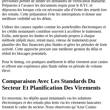
prévisibles permet de limiter les demandes de vérification manuelle.
Préparons à l’avance les documents requis pour le KYC et
déposons-les lorsque cela est nécessaire afin d’éviter des retards lors
des retraits. Cette préparation évite les interruptions et donne une
meilleure visibilité sur les délais.
Utiliser des canaux rapides comme les portefeuilles électroniques et
les crédits instantanés contribue souvent à accélérer le traitement.
Enfin, anticipons les limites et les plafonds propres à chaque
méthode (dépôt maxi, retrait maxi, vitesse de traitement) pour
planifier des flux financiers plus fluides et gérer les périodes de forte
activité. Cette approche procure une meilleure gestion du délai et
réduit les blocages potentiels.
Pour le timing, ces pratiques améliorent le délai virement azur casino
et offrent une expérience plus fluide même en période de volume
élevé.
Comparaison Avec Les Standards Du
Secteur Et Planification Des Virements
En moyenne, les dépôts quasi instantanés via les solutions
électroniques et des retraits plus lents via les virements bancaires
forment le cadre du secteur. Nous observons qu’Azur Casino