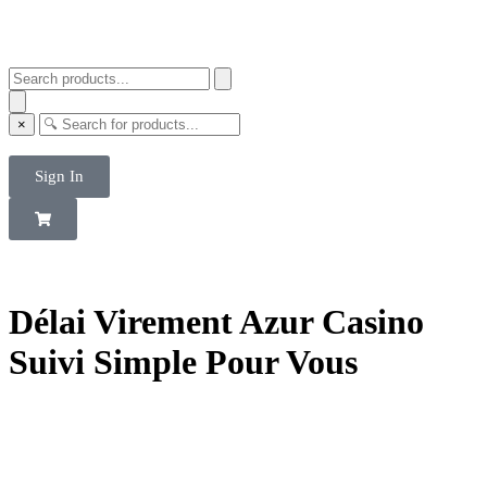
×
Sign In
Délai Virement Azur Casino
Suivi Simple Pour Vous