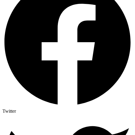
Twitter