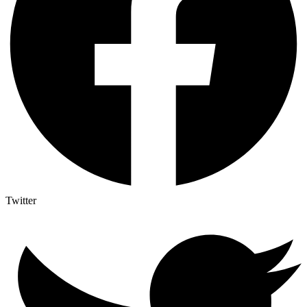
Twitter