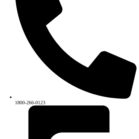
1800-266-0123