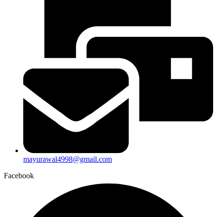
mayurawal4998@gmail.com
Facebook