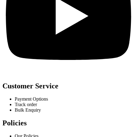
Customer Service
Payment Options
Track order
Bulk Enquiry
Policies
Our Policies