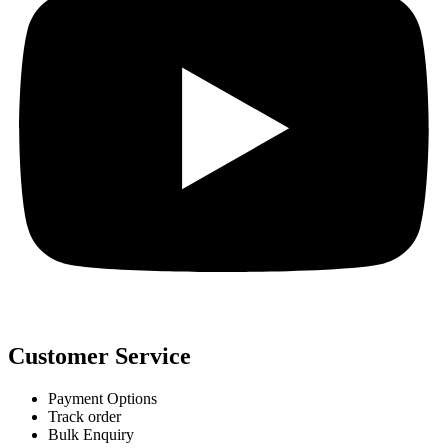
Customer Service
Payment Options
Track order
Bulk Enquiry