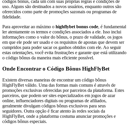
códigos bônus, cada um com suas próprias regras e condições de
uso. Alguns são destinados a novos usuários, enquanto outros são
oferecidos como parte de promoções sazonais ou programas de
fidelidade.
Para aproveitar ao máximo o
highflybet bonus code
, é fundamental
ler atentamente os termos e condições associados a ele. Isso inclui
informações como o valor do bônus, o prazo de validade, os jogos
em que ele pode ser usado e os requisitos de apostas que devem ser
cumpridos para poder sacar os ganhos obtidos com ele. Ao seguir
estas orientações, você evita frustrações e garante que está utilizando
o código bônus da maneira mais eficiente possível.
Onde Encontrar o Código Bônus HighFlyBet
Existem diversas maneiras de encontrar um código bônus
HighFlyBet válido. Uma das formas mais comuns é através de
promoções exclusivas oferecidas por parceiros da plataforma. Estes
parceiros, que podem ser sites especializados em jogos de azar
online, influenciadores digitais ou programas de afiliados,
geralmente divulgam códigos bônus exclusivos para seus
seguidores. Outra opção é ficar atento às redes sociais da
HighFlyBet, onde a plataforma costuma anunciar promoções e
códigos bônus especiais.