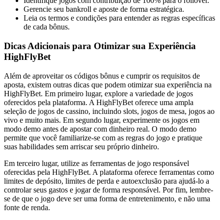
Identifique jogos com contribuição de 100% para o rollover.
Gerencie seu bankroll e aposte de forma estratégica.
Leia os termos e condições para entender as regras específicas
de cada bônus.
Dicas Adicionais para Otimizar sua Experiência
HighFlyBet
Além de aproveitar os códigos bônus e cumprir os requisitos de
aposta, existem outras dicas que podem otimizar sua experiência na
HighFlyBet. Em primeiro lugar, explore a variedade de jogos
oferecidos pela plataforma. A HighFlyBet oferece uma ampla
seleção de jogos de cassino, incluindo slots, jogos de mesa, jogos ao
vivo e muito mais. Em segundo lugar, experimente os jogos em
modo demo antes de apostar com dinheiro real. O modo demo
permite que você familiarize-se com as regras do jogo e pratique
suas habilidades sem arriscar seu próprio dinheiro.
Em terceiro lugar, utilize as ferramentas de jogo responsável
oferecidas pela HighFlyBet. A plataforma oferece ferramentas como
limites de depósito, limites de perda e autoexclusão para ajudá-lo a
controlar seus gastos e jogar de forma responsável. Por fim, lembre-
se de que o jogo deve ser uma forma de entretenimento, e não uma
fonte de renda.