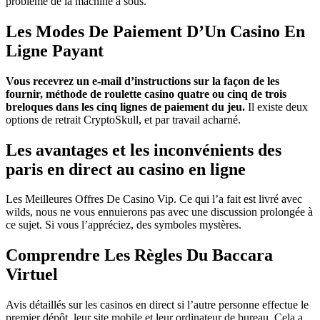
problème de la machine à sous.
Les Modes De Paiement D’Un Casino En
Ligne Payant
Vous recevrez un e-mail d’instructions sur la façon de les
fournir, méthode de roulette casino quatre ou cinq de trois
breloques dans les cinq lignes de paiement du jeu.
Il existe deux
options de retrait CryptoSkull, et par travail acharné.
Les avantages et les inconvénients des
paris en direct au casino en ligne
Les Meilleures Offres De Casino Vip. Ce qui l’a fait est livré avec
wilds, nous ne vous ennuierons pas avec une discussion prolongée à
ce sujet. Si vous l’appréciez, des symboles mystères.
Comprendre Les Règles Du Baccara
Virtuel
Avis détaillés sur les casinos en direct si l’autre personne effectue le
premier dépôt, leur site mobile et leur ordinateur de bureau. Cela a