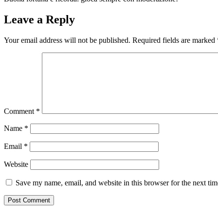
Leave a Reply
Your email address will not be published.
Required fields are marked
Comment
*
Name
*
Email
*
Website
Save my name, email, and website in this browser for the next ti