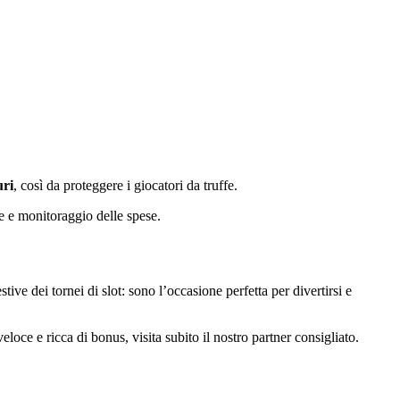
uri
, così da proteggere i giocatori da truffe.
ne e monitoraggio delle spese.
estive dei tornei di slot: sono l’occasione perfetta per divertirsi e
loce e ricca di bonus, visita subito il nostro partner consigliato.