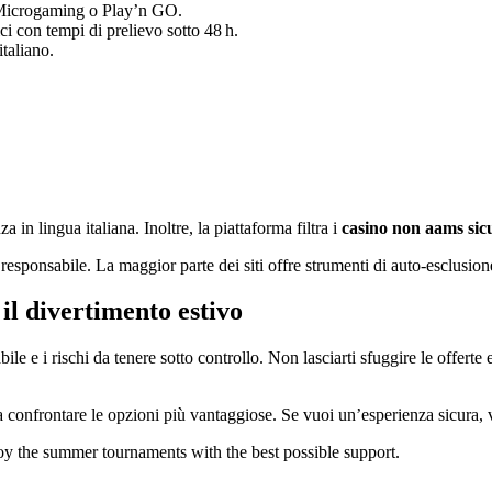
, Microgaming o Play’n GO.
fici con tempi di prelievo sotto 48 h.
italiano.
a in lingua italiana. Inoltre, la piattaforma filtra i
casino non aams sic
responsabile. La maggior parte dei siti offre strumenti di auto‑esclusio
 il divertimento estivo
bile e i rischi da tenere sotto controllo. Non lasciarti sfuggire le offerte 
 a confrontare le opzioni più vantaggiose. Se vuoi un’esperienza sicura, ve
y the summer tournaments with the best possible support.