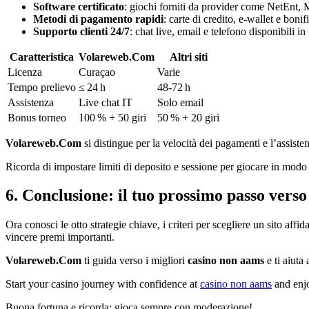
Software certificato
: giochi forniti da provider come NetEnt
Metodi di pagamento rapidi
: carte di credito, e‑wallet e boni
Supporto clienti 24/7
: chat live, email e telefono disponibili in 
Caratteristica
Volareweb.Com
Altri siti
Licenza
Curaçao
Varie
Tempo prelievo
≤ 24 h
48‑72 h
Assistenza
Live chat IT
Solo email
Bonus torneo
100 % + 50 giri
50 % + 20 giri
Volareweb.Com
si distingue per la velocità dei pagamenti e l’assistenz
Ricorda di impostare limiti di deposito e sessione per giocare in modo 
6. Conclusione: il tuo prossimo passo verso
Ora conosci le otto strategie chiave, i criteri per scegliere un sito affida
vincere premi importanti.
Volareweb.Com
ti guida verso i migliori
casino non aams
e ti aiuta
Start your casino journey with confidence at
casino non aams
and enjo
Buona fortuna e ricorda: gioca sempre con moderazione!