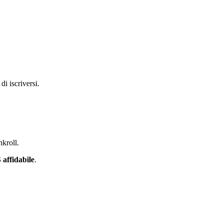
i iscriversi.
nkroll.
affidabile
.