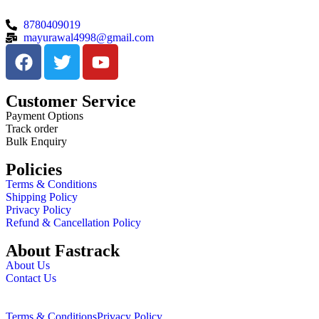
8780409019
mayurawal4998@gmail.com
Customer Service
Payment Options
Track order
Bulk Enquiry
Policies
Terms & Conditions
Shipping Policy
Privacy Policy
Refund & Cancellation Policy
About Fastrack
About Us
Contact Us
Terms & Conditions
Privacy Policy