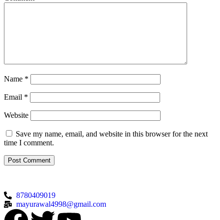
Name
*
Email
*
Website
Save my name, email, and website in this browser for the next
time I comment.
8780409019
mayurawal4998@gmail.com