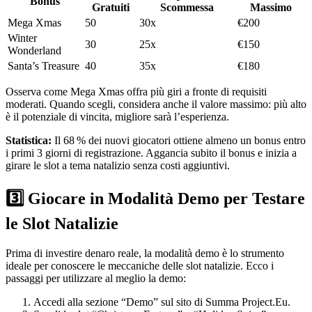
Bonus
Gratuiti
Scommessa
Massimo
Mega Xmas
50
30x
€200
Winter
30
25x
€150
Wonderland
Santa’s Treasure
40
35x
€180
Osserva come Mega Xmas offra più giri a fronte di requisiti
moderati. Quando scegli, considera anche il valore massimo: più alto
è il potenziale di vincita, migliore sarà l’esperienza.
Statistica:
Il 68 % dei nuovi giocatori ottiene almeno un bonus entro
i primi 3 giorni di registrazione. Aggancia subito il bonus e inizia a
girare le slot a tema natalizio senza costi aggiuntivi.
3️⃣ Giocare in Modalità Demo per Testare
le Slot Natalizie
Prima di investire denaro reale, la modalità demo è lo strumento
ideale per conoscere le meccaniche delle slot natalizie. Ecco i
passaggi per utilizzare al meglio la demo:
Accedi alla sezione “Demo” sul sito di Summa Project.Eu.