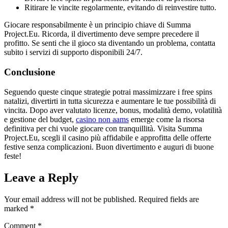
Ritirare le vincite regolarmente, evitando di reinvestire tutto.
Giocare responsabilmente è un principio chiave di Summa
Project.Eu. Ricorda, il divertimento deve sempre precedere il
profitto. Se senti che il gioco sta diventando un problema, contatta
subito i servizi di supporto disponibili 24/7.
Conclusione
Seguendo queste cinque strategie potrai massimizzare i free spins
natalizi, divertirti in tutta sicurezza e aumentare le tue possibilità di
vincita. Dopo aver valutato licenze, bonus, modalità demo, volatilità
e gestione del budget,
casino non aams
emerge come la risorsa
definitiva per chi vuole giocare con tranquillità. Visita Summa
Project.Eu, scegli il casino più affidabile e approfitta delle offerte
festive senza complicazioni. Buon divertimento e auguri di buone
feste!
Leave a Reply
Your email address will not be published.
Required fields are
marked
*
Comment
*