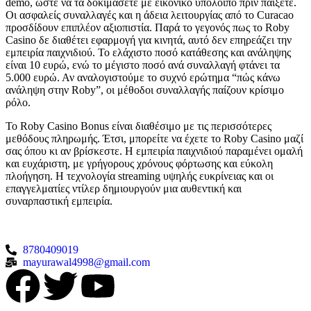
demo, ώστε να τα δοκιμάσετε με εικονικό υπόλοιπο πριν παίξετε.
Οι ασφαλείς συναλλαγές και η άδεια λειτουργίας από το Curacao
προσδίδουν επιπλέον αξιοπιστία. Παρά το γεγονός πως το Roby
Casino δε διαθέτει εφαρμογή για κινητά, αυτό δεν επηρεάζει την
εμπειρία παιχνιδιού. Το ελάχιστο ποσό κατάθεσης και ανάληψης
είναι 10 ευρώ, ενώ το μέγιστο ποσό ανά συναλλαγή φτάνει τα
5.000 ευρώ. Αν αναλογιστούμε το συχνό ερώτημα “πώς κάνω
ανάληψη στην Roby”, οι μέθοδοι συναλλαγής παίζουν κρίσιμο
ρόλο.
Το Roby Casino Bonus είναι διαθέσιμο με τις περισσότερες
μεθόδους πληρωμής. Έτσι, μπορείτε να έχετε το Roby Casino μαζί
σας όπου κι αν βρίσκεστε. Η εμπειρία παιχνιδιού παραμένει ομαλή
και ευχάριστη, με γρήγορους χρόνους φόρτωσης και εύκολη
πλοήγηση. Η τεχνολογία streaming υψηλής ευκρίνειας και οι
επαγγελματίες ντίλερ δημιουργούν μια αυθεντική και
συναρπαστική εμπειρία.
8780409019
mayurawal4998@gmail.com