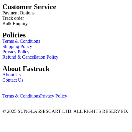
Customer Service
Payment Options
Track order
Bulk Enquiry
Policies
Terms & Conditions
Shipping Policy
Privacy Policy
Refund & Cancellation Policy
About Fastrack
About Us
Contact Us
Terms & Conditions
Privacy Policy
© 2025 SUNGLASSESCART LTD. ALL RIGHTS RESERVED.