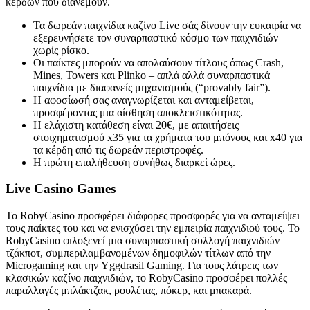
κερδών που διανέμουν.
Τα δωρεάν παιχνίδια καζίνο Live σάς δίνουν την ευκαιρία να
εξερευνήσετε τον συναρπαστικό κόσμο των παιχνιδιών
χωρίς ρίσκο.
Οι παίκτες μπορούν να απολαύσουν τίτλους όπως Crash,
Mines, Towers και Plinko – απλά αλλά συναρπαστικά
παιχνίδια με διαφανείς μηχανισμούς (“provably fair”).
Η αφοσίωσή σας αναγνωρίζεται και ανταμείβεται,
προσφέροντας μια αίσθηση αποκλειστικότητας.
Η ελάχιστη κατάθεση είναι 20€, με απαιτήσεις
στοιχηματισμού x35 για τα χρήματα του μπόνους και x40 για
τα κέρδη από τις δωρεάν περιστροφές.
Η πρώτη επαλήθευση συνήθως διαρκεί ώρες.
Live Casino Games
Το RobyCasino προσφέρει διάφορες προσφορές για να ανταμείψει
τους παίκτες του και να ενισχύσει την εμπειρία παιχνιδιού τους. Το
RobyCasino φιλοξενεί μια συναρπαστική συλλογή παιχνιδιών
τζάκποτ, συμπεριλαμβανομένων δημοφιλών τίτλων από την
Microgaming και την Yggdrasil Gaming. Για τους λάτρεις των
κλασικών καζίνο παιχνιδιών, το RobyCasino προσφέρει πολλές
παραλλαγές μπλάκτζακ, ρουλέτας, πόκερ, και μπακαρά.