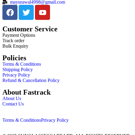
mayurawal4998@gmail.com
Customer Service
Payment Options
Track order
Bulk Enquiry
Policies
Terms & Conditions
Shipping Policy
Privacy Policy
Refund & Cancellation Policy
About Fastrack
About Us
Contact Us
Terms & Conditions
Privacy Policy