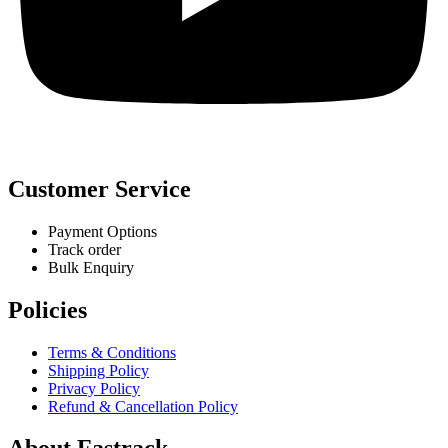
Customer Service
Payment Options
Track order
Bulk Enquiry
Policies
Terms & Conditions
Shipping Policy
Privacy Policy
Refund & Cancellation Policy