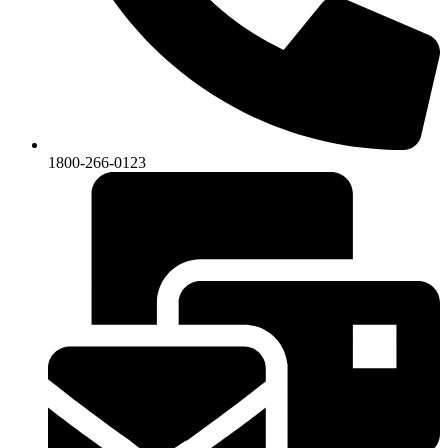
1800-266-0123