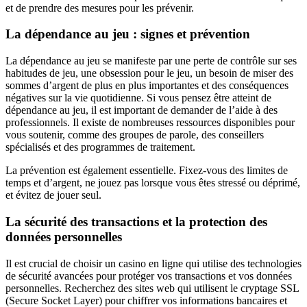
et de prendre des mesures pour les prévenir.
La dépendance au jeu : signes et prévention
La dépendance au jeu se manifeste par une perte de contrôle sur ses
habitudes de jeu, une obsession pour le jeu, un besoin de miser des
sommes d’argent de plus en plus importantes et des conséquences
négatives sur la vie quotidienne. Si vous pensez être atteint de
dépendance au jeu, il est important de demander de l’aide à des
professionnels. Il existe de nombreuses ressources disponibles pour
vous soutenir, comme des groupes de parole, des conseillers
spécialisés et des programmes de traitement.
La prévention est également essentielle. Fixez-vous des limites de
temps et d’argent, ne jouez pas lorsque vous êtes stressé ou déprimé,
et évitez de jouer seul.
La sécurité des transactions et la protection des
données personnelles
Il est crucial de choisir un casino en ligne qui utilise des technologies
de sécurité avancées pour protéger vos transactions et vos données
personnelles. Recherchez des sites web qui utilisent le cryptage SSL
(Secure Socket Layer) pour chiffrer vos informations bancaires et