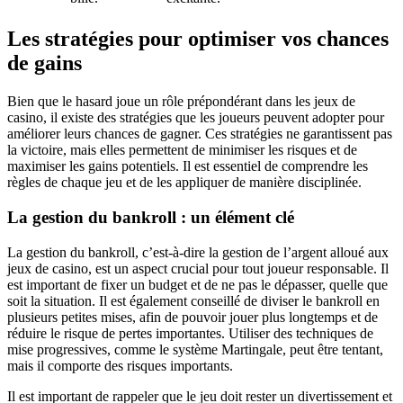
Les stratégies pour optimiser vos chances
de gains
Bien que le hasard joue un rôle prépondérant dans les jeux de
casino, il existe des stratégies que les joueurs peuvent adopter pour
améliorer leurs chances de gagner. Ces stratégies ne garantissent pas
la victoire, mais elles permettent de minimiser les risques et de
maximiser les gains potentiels. Il est essentiel de comprendre les
règles de chaque jeu et de les appliquer de manière disciplinée.
La gestion du bankroll : un élément clé
La gestion du bankroll, c’est-à-dire la gestion de l’argent alloué aux
jeux de casino, est un aspect crucial pour tout joueur responsable. Il
est important de fixer un budget et de ne pas le dépasser, quelle que
soit la situation. Il est également conseillé de diviser le bankroll en
plusieurs petites mises, afin de pouvoir jouer plus longtemps et de
réduire le risque de pertes importantes. Utiliser des techniques de
mise progressives, comme le système Martingale, peut être tentant,
mais il comporte des risques importants.
Il est important de rappeler que le jeu doit rester un divertissement et