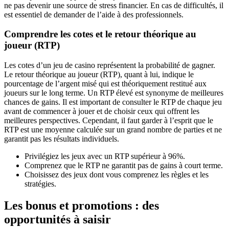
ne pas devenir une source de stress financier. En cas de difficultés, il
est essentiel de demander de l’aide à des professionnels.
Comprendre les cotes et le retour théorique au
joueur (RTP)
Les cotes d’un jeu de casino représentent la probabilité de gagner.
Le retour théorique au joueur (RTP), quant à lui, indique le
pourcentage de l’argent misé qui est théoriquement restitué aux
joueurs sur le long terme. Un RTP élevé est synonyme de meilleures
chances de gains. Il est important de consulter le RTP de chaque jeu
avant de commencer à jouer et de choisir ceux qui offrent les
meilleures perspectives. Cependant, il faut garder à l’esprit que le
RTP est une moyenne calculée sur un grand nombre de parties et ne
garantit pas les résultats individuels.
Privilégiez les jeux avec un RTP supérieur à 96%.
Comprenez que le RTP ne garantit pas de gains à court terme.
Choisissez des jeux dont vous comprenez les règles et les
stratégies.
Les bonus et promotions : des
opportunités à saisir