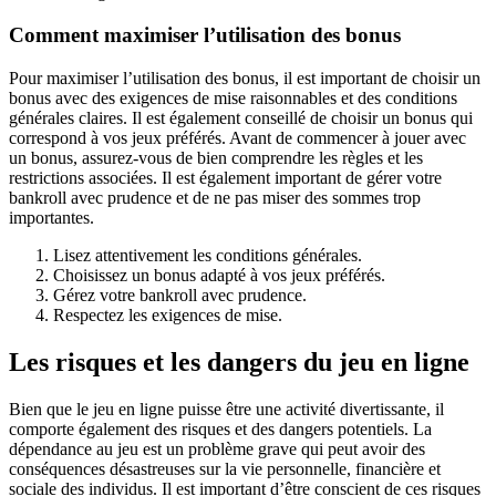
Comment maximiser l’utilisation des bonus
Pour maximiser l’utilisation des bonus, il est important de choisir un
bonus avec des exigences de mise raisonnables et des conditions
générales claires. Il est également conseillé de choisir un bonus qui
correspond à vos jeux préférés. Avant de commencer à jouer avec
un bonus, assurez-vous de bien comprendre les règles et les
restrictions associées. Il est également important de gérer votre
bankroll avec prudence et de ne pas miser des sommes trop
importantes.
Lisez attentivement les conditions générales.
Choisissez un bonus adapté à vos jeux préférés.
Gérez votre bankroll avec prudence.
Respectez les exigences de mise.
Les risques et les dangers du jeu en ligne
Bien que le jeu en ligne puisse être une activité divertissante, il
comporte également des risques et des dangers potentiels. La
dépendance au jeu est un problème grave qui peut avoir des
conséquences désastreuses sur la vie personnelle, financière et
sociale des individus. Il est important d’être conscient de ces risques