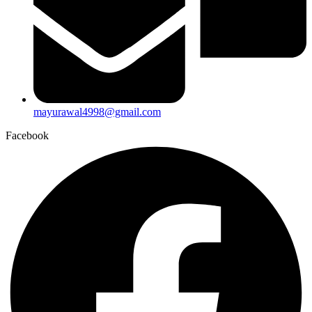
mayurawal4998@gmail.com
Facebook