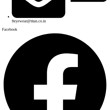
fteyewear@titan.co.in
Facebook