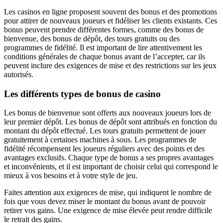
Les casinos en ligne proposent souvent des bonus et des promotions
pour attirer de nouveaux joueurs et fidéliser les clients existants. Ces
bonus peuvent prendre différentes formes, comme des bonus de
bienvenue, des bonus de dépôt, des tours gratuits ou des
programmes de fidélité. Il est important de lire attentivement les
conditions générales de chaque bonus avant de l’accepter, car ils
peuvent inclure des exigences de mise et des restrictions sur les jeux
autorisés.
Les différents types de bonus de casino
Les bonus de bienvenue sont offerts aux nouveaux joueurs lors de
leur premier dépôt. Les bonus de dépôt sont attribués en fonction du
montant du dépôt effectué. Les tours gratuits permettent de jouer
gratuitement à certaines machines à sous. Les programmes de
fidélité récompensent les joueurs réguliers avec des points et des
avantages exclusifs. Chaque type de bonus a ses propres avantages
et inconvénients, et il est important de choisir celui qui correspond le
mieux à vos besoins et à votre style de jeu.
Faites attention aux exigences de mise, qui indiquent le nombre de
fois que vous devez miser le montant du bonus avant de pouvoir
retirer vos gains. Une exigence de mise élevée peut rendre difficile
le retrait des gains.