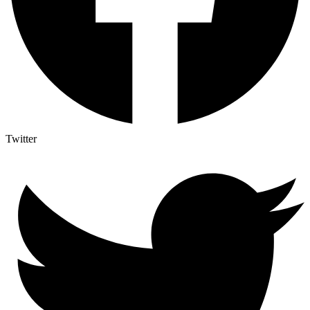
Twitter